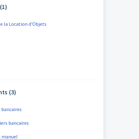
(1)
 la Location d'Objets
nts (3)
 bancaires
iers bancaires
t manuel