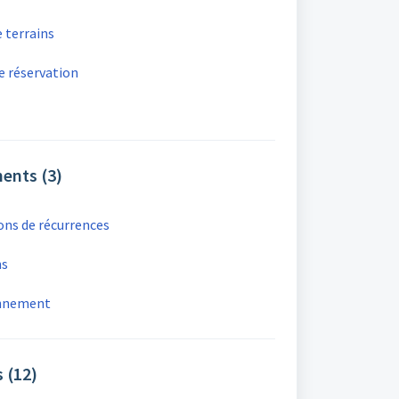
 terrains
e réservation
ents (3)
ions de récurrences
ns
onnement
 (12)