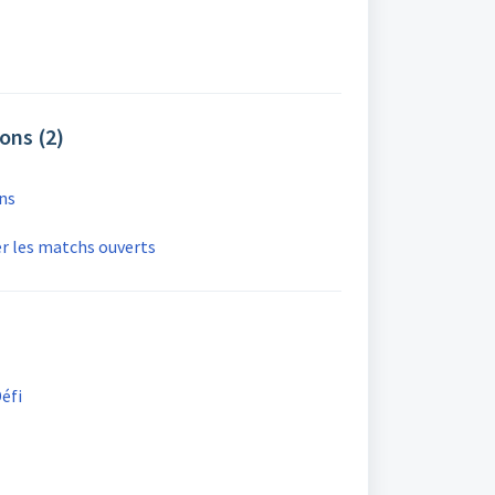
ions (2)
ons
er les matchs ouverts
éfi